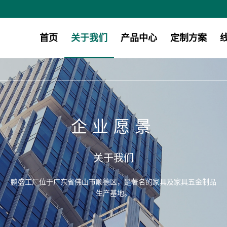
首页
关于我们
产品中心
定制方案
企业愿景
关于我们
鹏盛工厂位于广东省佛山市顺德区，是著名的家具及家具五金制品
生产基地。