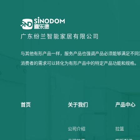
广东纷兰智能家居有限公司
与其他有形产品一样，服务产品也强调产品必须能够满足不同
消费者的需求可以转化为有形产品中的特定产品功能和规格。
首页
关于我们
产品中心
公司介绍
拉篮