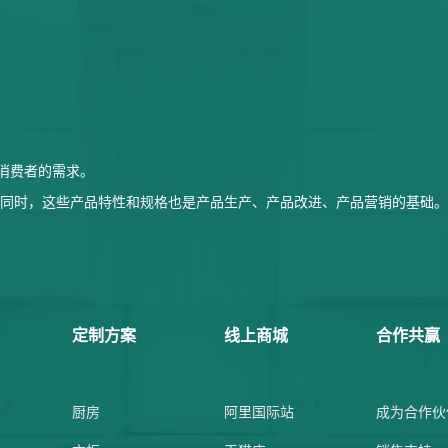
消费者的需求。
 同时，这些产品特性和规格也是产品生产、产品改进、产品营销的基础。
定制方案
线上商城
合作共赢
厨房
阿里国际站
成为合作伙