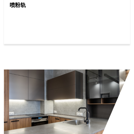
喷粉轨
案
发
厨
衣
浴
卧
客
办
脚
线
房
柜
室
室
厅
公
上
商
城
阿
天
淘
合
里
猫
宝
作
国
店
店
际
共
站
赢
成
销
安
联
为
售
装
系