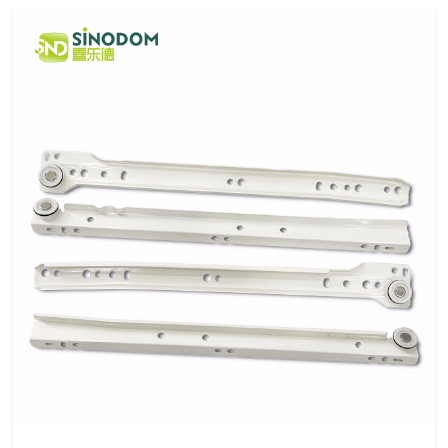
于
我
们
公
品
企
新
产
司
牌
业
闻
品
介
故
愿
动
绍
事
景
态
中
心
拉
橱
导
拉
铁
配
衣
门
定
篮
柜
轨/
手
管/
件
柜
控
制
配
铰
桌
配
件
链
脚/
件
方
沙