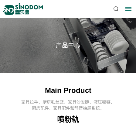
产品中心
Main Product
家具拉手、厨房铁丝篮、家具沙发腿、液压铰链、
首
厨房配件、家具配件和静音抽屉系统。
喷粉轨
页
关