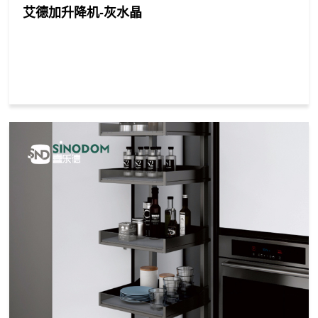
艾德加升降机-灰水晶
案
发
厨
衣
浴
卧
客
办
脚
线
房
柜
室
室
厅
公
上
商
城
阿
天
淘
合
里
猫
宝
作
国
店
店
际
共
站
赢
成
销
安
联
为
售
装
系