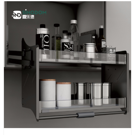
于
我
们
公
品
企
新
产
司
牌
业
闻
品
介
故
愿
动
绍
事
景
态
中
心
拉
橱
导
拉
铁
配
衣
门
定
篮
柜
轨/
手
管/
件
柜
控
制
配
铰
桌
配
件
链
脚/
件
方
沙