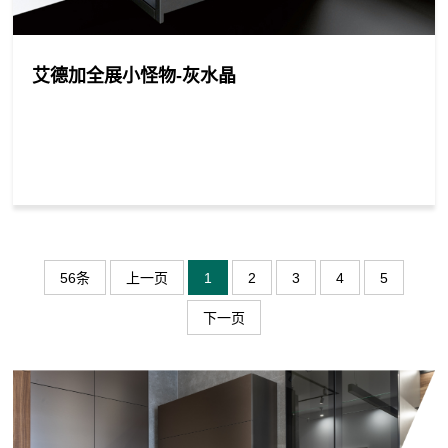
艾德加全展小怪物-灰水晶
56条
上一页
1
2
3
4
5
下一页