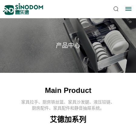
产品中心
Main Product
家具拉手、厨房铁丝篮、家具沙发腿、液压铰链、
首
厨房配件、家具配件和静音抽屉系统。
艾德加系列
页
关