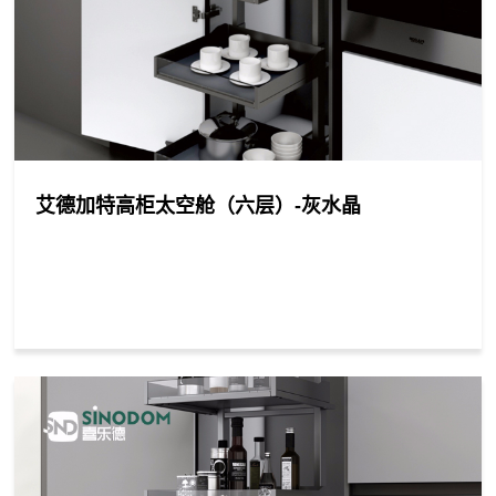
合
支
与
作
持
调
我
伙
节
们
伴
艾德加特高柜太空舱（六层）-灰水晶