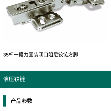
于
我
们
公
品
企
新
产
司
牌
业
闻
品
介
故
愿
动
35杯一段力固装闭口阻尼铰链方脚
绍
事
景
态
中
心
液压铰链
拉
橱
导
拉
铁
配
衣
门
定
篮
柜
轨/
手
管/
件
柜
控
制
配
铰
桌
配
产品参数
件
链
脚/
件
方
沙