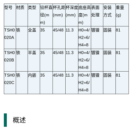
案
发
型号
材质
类型
铰杯直
杯孔距
杯深度
底座高
表面
安装
重量
厨
衣
浴
卧
客
办
径(m
(mm)
(mm)
度(m
处理
方式
(g)
脚
线
m)
m)
房
柜
室
室
厅
公
上
TSH0
铁
全盖
35
45/48
11.3
H0=4/
镀镍
固装
81
020A
H2=6/
商
H4=8
TSH0
铁
半盖
35
45/48
11.3
H0=4/
镀镍
固装
81
城
020B
H2=6/
阿
天
淘
合
H4=8
里
猫
宝
TSH0
铁
内嵌
35
45/48
11.3
H0=4/
镀镍
固装
81
作
国
店
店
020C
H2=6/
H4=8
际
共
站
赢
成
销
安
联
概述
为
售
装
系