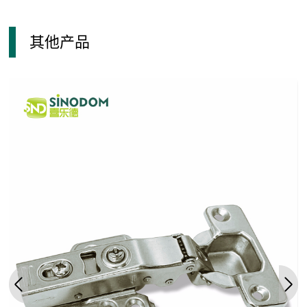
合
支
与
作
持
调
我
其他产品
伙
节
们
伴