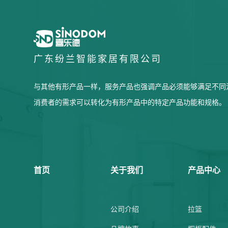
广东纷兰智能家居有限公司
与其他有形产品一样，服务产品也强调产品必须能够满足不同
消费者的需求可以转化为有形产品中的特定产品功能和规格。
首页
关于我们
产品中心
公司介绍
拉篮