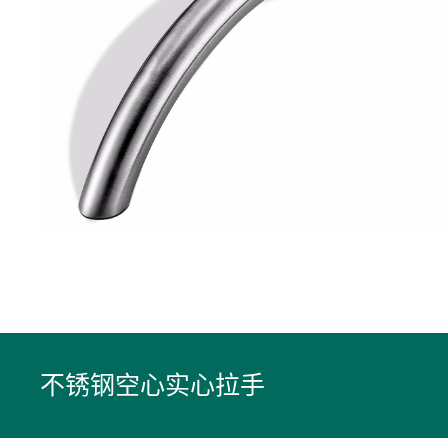
不锈钢空心实心拉手