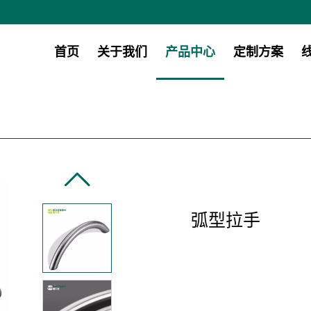
首页
关于我们
产品中心
定制方案
弧型拉手