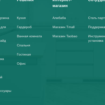
магазин
орзина
Кухня
Алибаба
Стать пар
 для
Гардероб
Магазин Tmall
Поддержка
Ванная комната
Магазин Taobao
Инструмен
лайд
установка
Спальня
Гостиная
жка
Офис
ый
ессуары