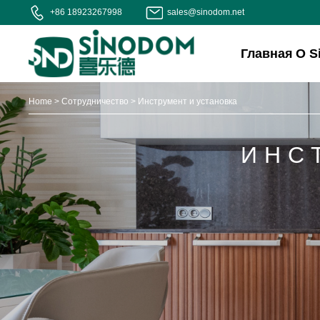
+86 18923267998
sales@sinodom.net
Главная
О S
Home
>
Сотрудничество
>
Инструмент и установка
ИНС