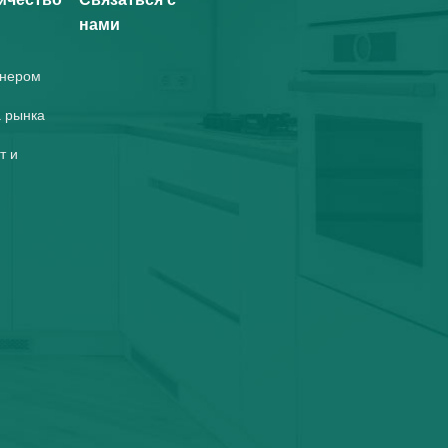
нами
тнером
 рынка
т и