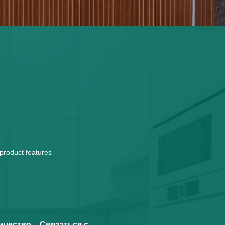
.
 product features
ичество
Связаться с