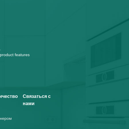
.
 product features
ичество
Связаться с
нами
тнером