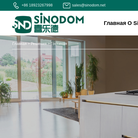
+86 18923267998
sales@sinodom.net
Главная
О S
Главная
>
Решения
>
Гостиная