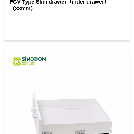
FGV Type Slim drawer（inder drawer）
（88mm）