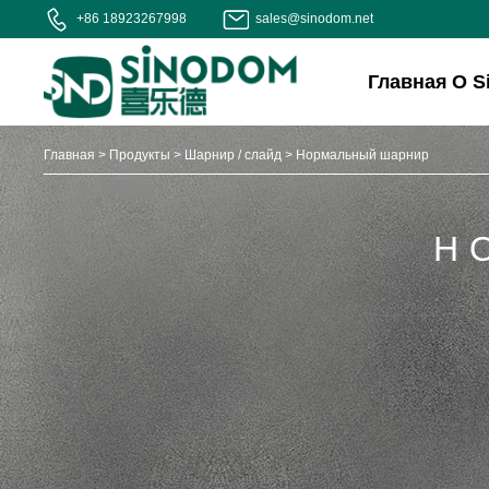
+86 18923267998
sales@sinodom.net
Главная
О S
Главная
>
Продукты
>
Шарнир / слайд
>
Нормальный шарнир
Н