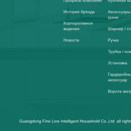
Профиль Компании
Кухонная к
История бренда
Аксессуары
кухни
Корпоративное
видение
Шарнир / с
Новости
Ручка
Трубка / но
Установка
Гардеробн
аксессуар
Ворота акс
Guangdong Fine Line Intelligent Household Co.,Ltd. all ri