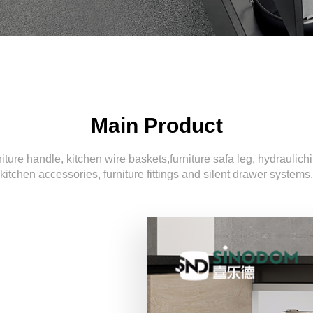
Main Product
iture handle, kitchen wire baskets,furniture safa leg, hydraulich
kitchen accessories, furniture fittings and silent drawer systems.