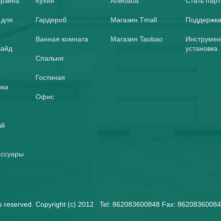
орзина
Кухня
Алибаба
Стать пар
 для
Гардероб
Магазин Tmall
Поддержка
Ванная комната
Магазин Taobao
Инструмен
лайд
установка
Спальня
Гостиная
жка
Офис
ый
ессуары
ghts reserved. Copyright (c) 2012 Tel: 862083600848 Fax: 8620836008