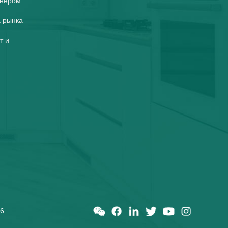
тнером
 рынка
т и
46